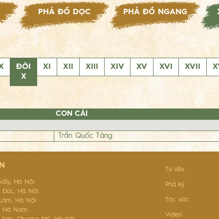
PHẢ ĐỒ DỌC
PHẢ ĐỒ NGANG
X
ĐỜI
XI
XII
XIII
XIV
XV
XVI
XVII
X
X
CON CÁI
Trần Quốc Tảng
N
Tư liệu
iấy, Hà Nội
Phả ký
i Đức, Hà Nội
Tộc ước
 Lâm, Hà Nội
n, Hà Nam
Video