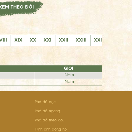
XEM THEO ĐỜI
VIII
XIX
XX
XXI
XXII
XXIII
XXIV
XXV
GIỚI
Nam
Nam
Phả đồ dọc
Phả đồ ngang
Phả đồ theo đời
Hình ảnh dòng họ