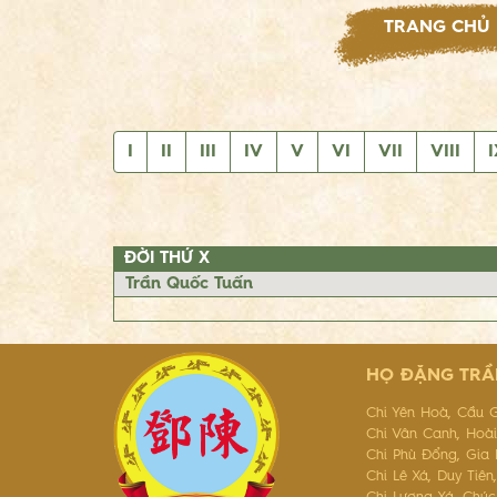
TRANG CHỦ
I
II
III
IV
V
VI
VII
VIII
I
ĐỜI THỨ X
Trần Quốc Tuấn
HỌ ĐẶNG TRẦ
Chi Yên Hoà, Cầu G
Chi Vân Canh, Hoà
Chi Phù Đổng, Gia
Chi Lê Xá, Duy Tiê